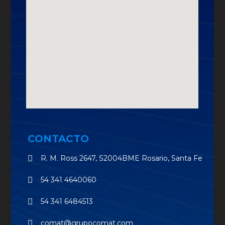
CONTACTO
R. M. Ross 2647, S2004BME Rosario, Santa Fe
54 341 4640060
54 341 6484513
comat@grupocomat.com