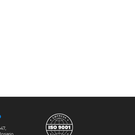
O
47,
sario,