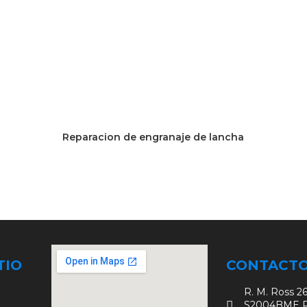
Reparacion de engranaje de lancha
TIO
CONTACT
R. M. Ross 26
S2004BME Ro