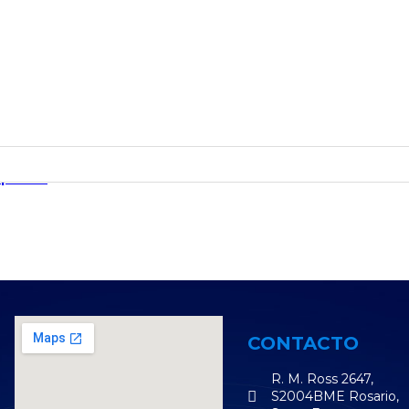
 filter
CONTACTO
R. M. Ross 2647,
S2004BME Rosario,