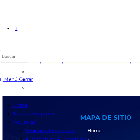
Recuperación por microsoldadura láser de pump
Menú
Cerrar
Home
Nuestra Empresa
MAPA DE SITIO
Industrias
Vehiculos Deportivos
Home
Automotriz y Autopartista