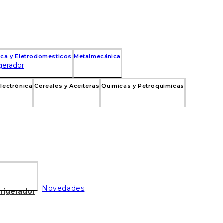
nca y Eletrodomesticos
Metalmecánica
Electrónica
Cereales y Aceiteras
Químicas y Petroquímicas
Novedades
rigerador