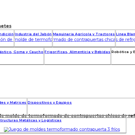
netes
undición
Industria del Jabón
Maquinaria Agrícola y Tractores
Linea Bla
lástico, Goma y Caucho
Frigorificas, Alimenticia y Bebidas
Robótica y 
es y Matrices
Dispositivos y Equipos
de molde de termoformado de contrapuertas chicas de ref
tructuras Metálicas y Logísticas