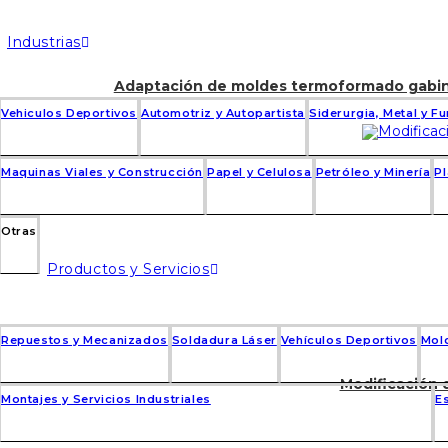
Industrias
Adaptación de moldes termoformado gabi
Vehiculos Deportivos
Automotriz y Autopartista
Siderurgia, Metal y F
Maquinas Viales y Construcción
Papel y Celulosa
Petróleo y Minería
P
Otras
Productos y Servicios
Repuestos y Mecanizados
Soldadura Láser
Vehículos Deportivos
Mold
Modificación 
Montajes y Servicios Industriales
Es