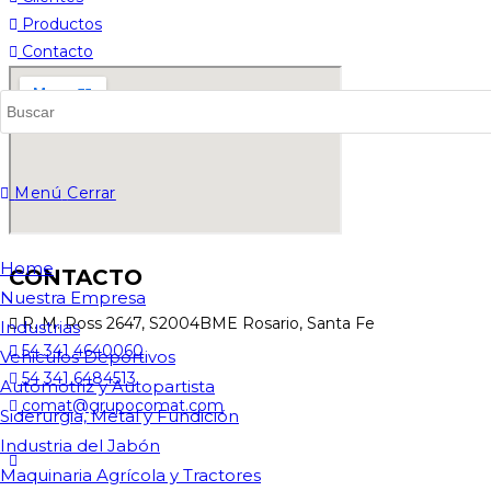
Productos
Alternar
Contacto
búsqueda
Menú
Cerrar
Home
de
CONTACTO
Nuestra Empresa
R. M. Ross 2647, S2004BME Rosario, Santa Fe
Industrias
54 341 4640060
Vehiculos Deportivos
54 341 6484513
Automotriz y Autopartista
la
comat@grupocomat.com
Siderurgia, Metal y Fundición
Industria del Jabón
Maquinaria Agrícola y Tractores