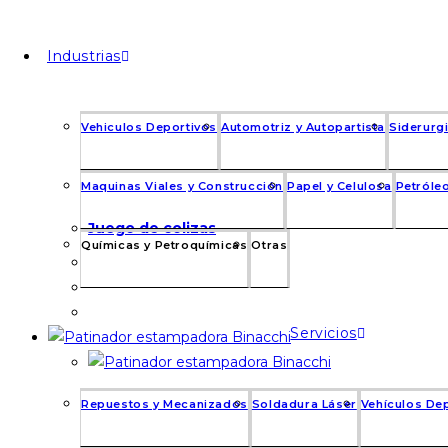
Industrias
Vehiculos Deportivos
Automotriz y Autopartista
Siderurgi
Maquinas Viales y Construcción
Papel y Celulosa
Petróleo
Juego de colizas
Químicas y Petroquímicas
Otras
Servicios
Repuestos y Mecanizados
Soldadura Láser
Vehículos De