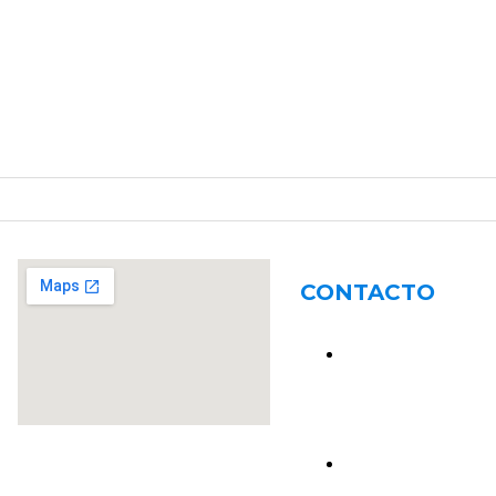
CONTACTO
R. M. Ross 2647,
S2004BME Rosario
Santa Fe
54 341 4640060